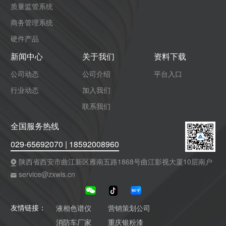
质量监管系统
商务管理系统
硬件产品
新闻中心
关于我们
资料下载
公司动态
公司介绍
平台入口
行业动态
加入我们
联系我们
全国服务热线
029-65692070 | 18592008960
陕西省西安市曲江新区雁南五路1868号曲江影视大厦10层南户
service@zxwis.cn
液相色谱仪
营销策划公司
友情链接：
消防车厂家
重庆银粉漆