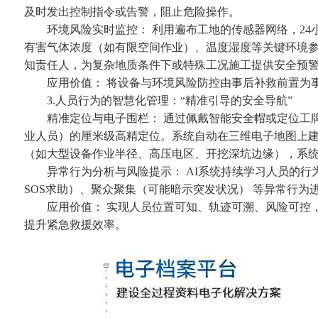
及时发出控制指令或告警，阻止危险操作。
环境风险实时监控： 利用遍布工地的传感器网络，24小
有害气体浓度（如有限空间作业）、温度湿度等关键环境
知责任人，为复杂地质条件下或特殊工况施工提供安全预
应用价值： 将设备与环境风险防控由事后补救前置为事
3.人员行为的智慧化管理：“精准引导的安全导航”
精准定位与电子围栏： 通过佩戴智能安全帽或定位工牌，
业人员）的厘米级高精定位。系统自动在三维电子地图上
（如大型设备作业半径、高压电区、开挖深坑边缘），系
异常行为分析与风险提示： AI系统持续学习人员的行
SOS求助）、聚众聚集（可能暗示突发状况） 等异常行
应用价值： 实现人员位置可知、轨迹可溯、风险可控，
提升紧急救援效率。