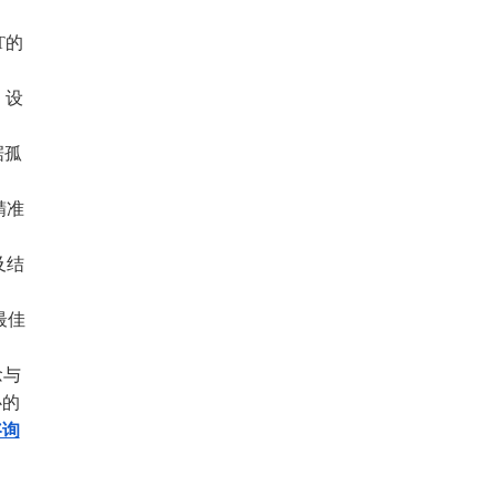
T的
、设
据孤
精准
及结
最佳
念与
心的
咨询