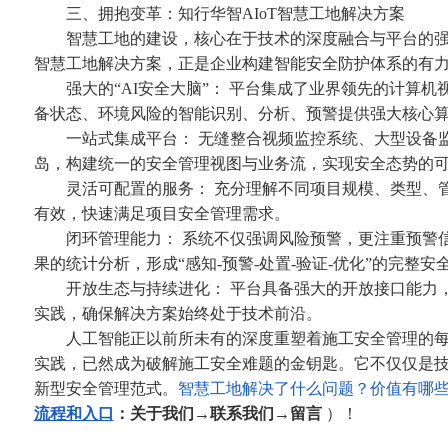
三、拥抱变革：知行华智AIoT智慧工地解决方案
智慧工地的建设，核心在于技术的深度融合与平台的强大
智慧工地解决方案，正是企业构建智能安全防护体系的有
强大的“AI安全大脑”： 平台集成了业界领先的计算机
备状态、环境风险的智能识别、分析、预警提供强大核心
一站式集成平台： 无缝整合视频监控系统、大型设备监
岛，构建统一的安全管理视图与业务流，实现安全态势的
灵活可配置的服务： 充分理解不同项目规模、类型、管
有效，快速满足项目安全管理需求。
闭环管理能力： 系统不仅强调风险预警，更注重预警信
果的统计分析，形成“感知-预警-处置-验证-优化”的完整安
开放生态与持续进化： 平台具备强大的开放接口能力，
实践，确保解决方案始终处于技术前沿。
人工智能正以前所未有的深度重塑着施工安全管理的每
实践，已然成为破解施工安全难题的金钥匙。它不仅仅是
新型安全管理范式。
智慧工地解决了什么问题？价值有哪
流程和入口
：关于我们→联系我们→留言
）
！