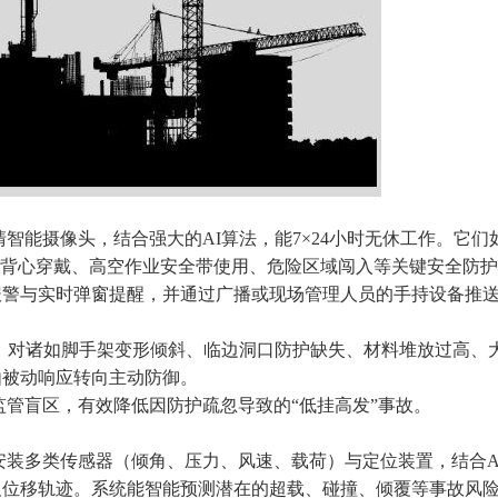
能摄像头，结合强大的AI算法，能7×24小时无休工作。它们
光背心穿戴、高空作业安全带使用、危险区域闯入等关键安全防护
报警与实时弹窗提醒，并通过广播或现场管理人员的手持设备推
，对诸如脚手架变形倾斜、临边洞口防护缺失、材料堆放过高、
由被动响应转向主动防御。
管盲区，有效降低因防护疏忽导致的“低挂高发”事故。
装多类传感器（倾角、压力、风速、载荷）与定位装置，结合A
及位移轨迹。系统能智能预测潜在的超载、碰撞、倾覆等事故风