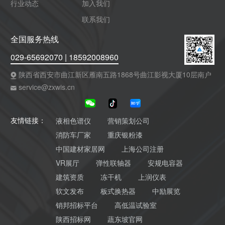
行业动态
加入我们
联系我们
全国服务热线
029-65692070 | 18592008960
陕西省西安市曲江新区雁南五路1868号曲江影视大厦10层南户
service@zxwis.cn
液相色谱仪
营销策划公司
友情链接：
消防车厂家
重庆银粉漆
中国建材家居网
上海公司注册
VR展厅
弹性联轴器
安规电容器
建筑资质
冻干机
上润仪表
软文发布
板式换热器
中励展览
销邦招标平台
高低温试验室
陕西招标网
蔬东坡官网