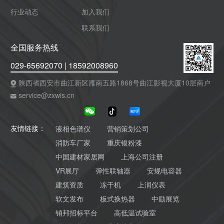
行业动态
加入我们
联系我们
全国服务热线
029-65692070 | 18592008960
陕西省西安市曲江新区雁南五路1868号曲江影视大厦10层南户
service@zxwis.cn
液相色谱仪
营销策划公司
友情链接：
消防车厂家
重庆银粉漆
中国建材家居网
上海公司注册
VR展厅
弹性联轴器
安规电容器
建筑资质
冻干机
上润仪表
软文发布
板式换热器
中励展览
销邦招标平台
高低温试验室