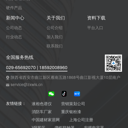
硬件产品
新闻中心
关于我们
资料下载
公司动态
公司介绍
平台入口
行业动态
加入我们
联系我们
全国服务热线
029-65692070 | 18592008960
陕西省西安市曲江新区雁南五路1868号曲江影视大厦10层南户
service@zxwis.cn
液相色谱仪
营销策划公司
友情链接：
消防车厂家
重庆银粉漆
中国建材家居网
上海公司注册
VR展厅
弹性联轴器
安规电容器