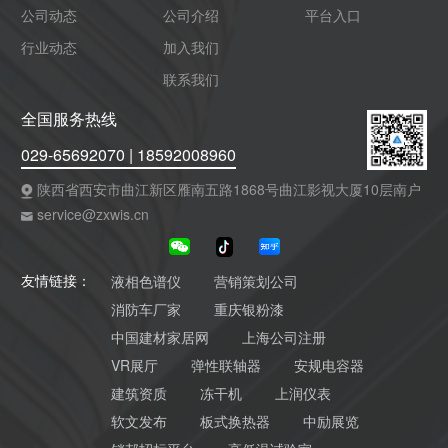
公司动态
公司介绍
平台入口
行业动态
加入我们
联系我们
全国服务热线
029-65692070 | 18592008960
陕西省西安市曲江新区雁南五路1868号曲江影视大厦10层南户
service@zxwis.cn
液相色谱仪
营销策划公司
友情链接：
消防车厂家
重庆银粉漆
中国建材家居网
上海公司注册
VR展厅
弹性联轴器
安规电容器
建筑资质
冻干机
上润仪表
软文发布
板式换热器
中励展览