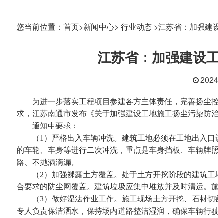
您当前位置：
首页>
新闻中心>
行业动态 >
江苏省：加强建
江苏省：加强建设
202
为进一步落实工程项目参建各方主体责任，完善扬尘控制
求，江苏南通市发布《关于加强建设工地施工扬尘污染防
通知中要求：
（1）严格出入车辆冲洗。建筑工地必须在工地出入口设
的车轮、车身等进行二次冲洗，重点是车身挡板、车辆牌
路、不抛洒滴漏。
（2）加强裸露土方覆盖。处于土方开挖阶段的建筑工地
合要求的防尘网覆盖。建筑垃圾应集中堆放并及时清运。
（3）做好湿法作业工作。施工现场土方开挖、石材切割
专人负责保洁洒水，保持场内道路整洁湿润，确保车辆行