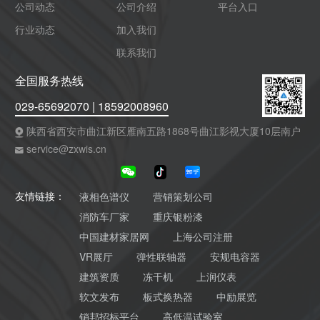
公司动态
公司介绍
平台入口
行业动态
加入我们
联系我们
全国服务热线
029-65692070 | 18592008960
陕西省西安市曲江新区雁南五路1868号曲江影视大厦10层南户
service@zxwis.cn
液相色谱仪
营销策划公司
友情链接：
消防车厂家
重庆银粉漆
中国建材家居网
上海公司注册
VR展厅
弹性联轴器
安规电容器
建筑资质
冻干机
上润仪表
软文发布
板式换热器
中励展览
销邦招标平台
高低温试验室