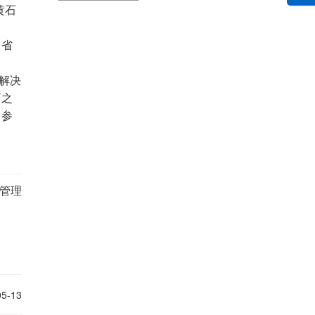
黄石
川省
解决
商之
司参
管理
05-13