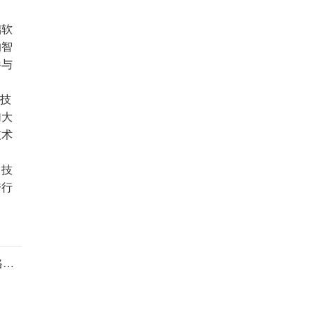
础软
的智
参与
技
加大
技术
、技
跨行
下一篇：关于实施建筑施工工地扬尘防治网格化监督管理的通知