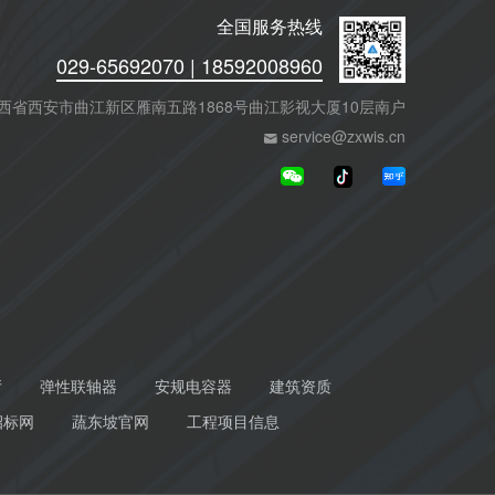
全国服务热线
029-65692070 | 18592008960
西省西安市曲江新区雁南五路1868号曲江影视大厦10层南户
service@zxwis.cn
厅
弹性联轴器
安规电容器
建筑资质
招标网
蔬东坡官网
工程项目信息