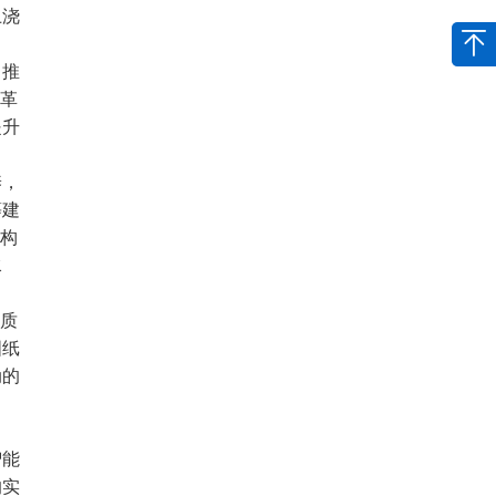
土浇
。推
革
提升
养，
等建
构
水
质
图纸
动的
智能
的实