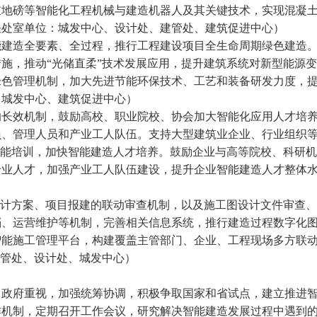
重地磅等智能化工程机械与建造机器人及其关键技术，实现混凝
任处室单位：城发中心、设计处、建管处、建筑促进中心）
建造全要素、全过程，推行工程建设项目全生命周期绿色建造
施，推动“光储直柔”技术发展应用，提升建筑系统对新型能源变
绿色管理机制，加大先进节能环保技术、工艺和装备研发力度，
、城发中心、建筑促进中心）
长效机制，鼓励高校、职业院校、协会加大智能化应用人才培
员、管理人员和产业工人队伍。支持大型建筑业企业、行业组织
技能培训，加快智能建造人才培养。鼓励企业与高等院校、科研机
专业人才，加强产业工人队伍建设，提升企业智能建造人才整体
计方案、项目报建的联动审查机制，以及施工图设计文件审查、
档、运营维护等机制，完善相关信息系统，推行建造过程数字化
智能施工管理平台，构建覆盖主管部门、企业、工程现场多方联
建管处、设计处、城发中心）
政府重视，加强统筹协调，积极争取国家和省试点，建立推进
作机制，定期召开工作会议，研究解决智能建造发展过程中遇到