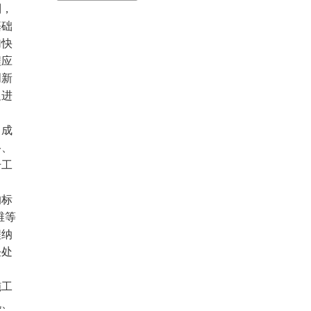
制，
基础
加快
程应
创新
促进
、成
络、
升工
的标
维等
程纳
任处
施工
机、