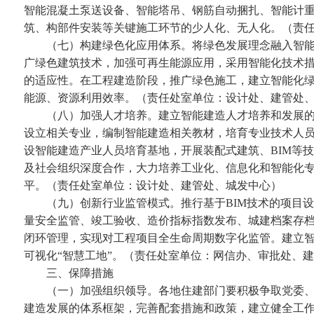
智能混凝土泵送设备、智能塔吊、钢筋自动捆扎、智能计
筑、构部件安装等关键施工环节的少人化、无人化。（责
（七）构建绿色化应用体系。将绿色发展理念融入智能
广绿色建筑技术，加强可再生能源应用，采用智能化技术措
的适应性。在工程建造阶段，推广绿色施工，建立智能化
能源、资源利用效率。（责任处室单位：设计处、建管处
（八）加强人才培养。建立智能建造人才培养和发展的
设立相关专业，编制智能建造相关教材，培育专业技术人
设智能建造产业人员培育基地，开展装配式建筑、BIM等
及社会组织深度合作，大力培养工业化、信息化和智能化
平。（责任处室单位：设计处、建管处、城发中心）
（九）创新行业监管模式。推行基于BIM技术的项目设
量安全监管、竣工验收、造价指标指数发布、城建档案存
闭环管理，实现对工程项目全生命周期数字化监管。建立
可视化“智慧工地”。（责任处室单位：网信办、审批处、
三、保障措施
（一）加强组织领导。各地住建部门要积极争取党委、
建造发展的体系框架，完善配套措施和政策，建立健全工