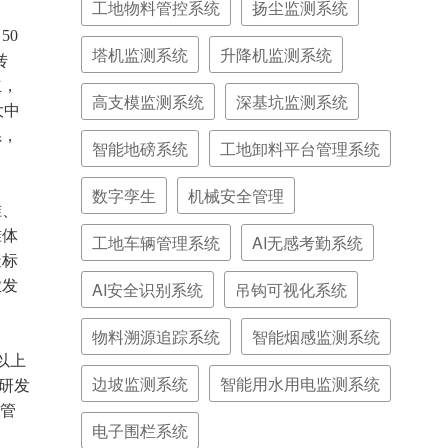
工地物料管控系统
扬尘监测系统
50
塔机监测系统
升降机监测系统
转
立，
高支模监测系统
深基坑监测系统
大中
系，
智能地磅系统
工地卸料平台管理系统
数字孪生
机械安全管理
准、
准体
工地车辆管理系统
AI无感考勤系统
造标
业发
AI安全识别系统
吊钩可视化系统
物料溯源追踪系统
智能烟感监测系统
以上
边坡监测系统
智能用水用电监测系统
研发
管
电子围栏系统