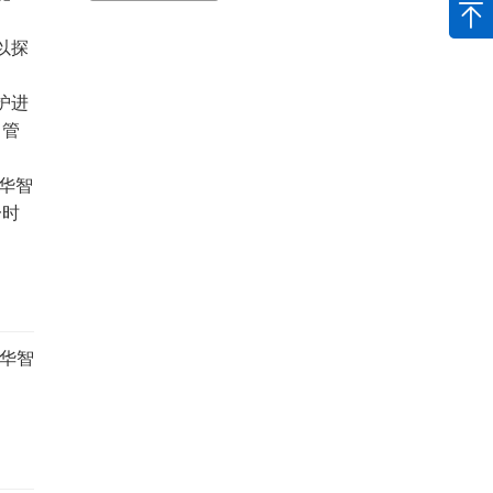
以探
护进
目管
华智
一时
华智