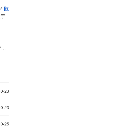
？
陕
注于
下一篇：智慧工地环境监测系统知多少？知行华智
10-23
10-23
10-25